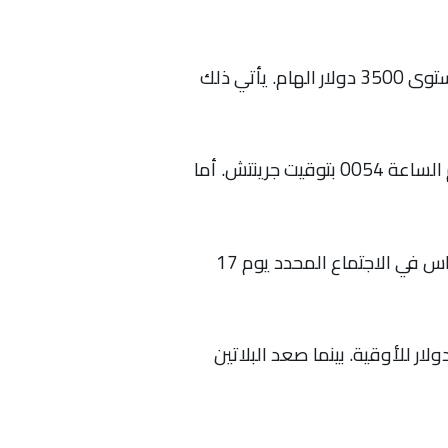
شهدت أسعار الذهب اليوم الأربعاء استمراراً في ارتفاعها القياسي، محافظةً على موقعها فوق مستوى 3500 دولار الهام. يأتي ذلك
في الأسواق الفورية، ارتفعت أسعار الذهب بنسبة 0.2% لتصل إلى 3540.64 دولار للأوقية في تمام الساعة 0054 بتوقيت جرينتش. أما
المتعاملون يتوقعون حالياً بنسبة 92% أن يُخفض المركزي الأمريكي سعر الفائدة بقدر 25 نقطة أساس في الاجتماع المحدد يوم 17
سبة للمعادن النفيسة الأخرى، انخفض سعر الفضة في الأسواق الفورية بنسبة 0.2% إلى 40.81 دولار للأوقية. بينما صعد البلاتين