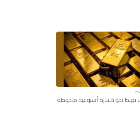
يهبط نحو خسارة أسبوعية ملحوظة